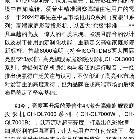
限，即使环境明亮，也无需遮光，让光影在开阔的环
境中自如流转。
爱普生精准洞察高端住宅用户的需
求，于2024年率先在中国市场推出Q系列（究极*1系
列）高端家庭影院投影机，以四大“究极”标准——非
凡卓越的亮度、惊人的画质表现、紧凑且静音的设计
以及易于使用的定制化功能，重新定义高端家庭影院
新标杆。首款6000流明（符合ISO和IDMS两大国际
亮度*2*3标准）高亮旗舰家庭影院投影机CH-QL3000
系列，凭借创新的机身结构与极低的运行噪音，一经
推出便赢得广泛关注与认可，不仅印证了高亮4K市场
对爱普生的高度期待，也为品牌在超高端市场的后续
布局奠定了坚实基础。
如今，亮度再升级的爱普生4K激光高端旗舰家庭
投影机CH-QL7000系列（CH-QL7000W，CH-
QL7000B），以万流明超高亮度，打造出色彩饱满、
细腻锐利的巨幕画面，让大宅用户在任何光线下，都
能自在享受无拘无束的高品质视听盛宴，将真正的影