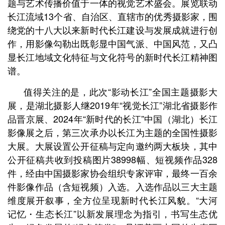
题与艺术传播价值于一体的视觉艺术盛会。展览联动
长江流域13个省、自治区、直辖市的优秀摄影家，围
绕党的十八大以来新时代长江建设与发展成就进行创
作，用影像勾勒出既彰显中国气派、中国风范，又凸
显长江地域文化特征与文化符号的新时代长江精神图
谱。
值得关注的是，此次“影动长江”全国主题摄影大
展，是湖北摄影人继2019年“视觉长江”湖北省摄影作
品晋京展、2024年“新时代的长江”中国（湖北）长江
影像展之后，第三次承办以长江为主题的全国性摄影
大展。大展设置公开征稿与定向邀约两大板块，其中
公开征稿共收到投稿图片38998幅、短视频作品328
件，经由中国摄影家协会组织专家评审，最终一百余
件影像作品（含短视频）入选。入选作品以三大主题
维度展开叙事，全方位呈现新时代长江风貌。“大河
记忆・生态长江”以新发展理念为指引，书写生态优