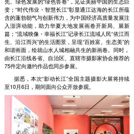
先、绿色发展的“绿色答卷”，见证美丽中国的生态巨
变；“时代伟业・智慧长江”彰显通江达海的长江所蕴
含的蓬勃朝气与创新伟力，为中国经济高质量发展注
入澎湃动能，助力华夏大地发展画卷开新局、展新
篇；“流域映像・幸福长江”记录长江流域人民“依江而
生、沿江而兴”的生活图景，呈现“百姓富、生态美”的
和谐画面，绘就山水人城相融共生的新画卷。同时，
由长江沿线各省、自治区、直辖市摄影家协会推荐的
75件定向邀约作品也同步参展。
据悉，本次“影动长江”全国主题摄影大展将持续
至10月6日，期间面向公众开放参观。