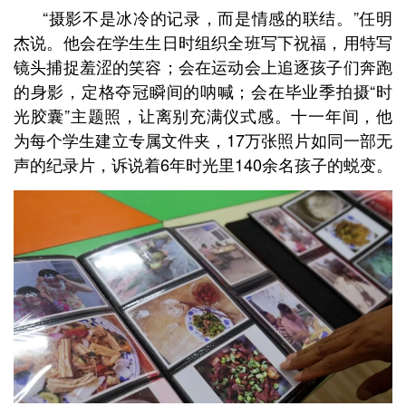
“摄影不是冰冷的记录，而是情感的联结。”任明
杰说。他会在学生生日时组织全班写下祝福，用特写
镜头捕捉羞涩的笑容；会在运动会上追逐孩子们奔跑
的身影，定格夺冠瞬间的呐喊；会在毕业季拍摄“时
光胶囊”主题照，让离别充满仪式感。十一年间，他
为每个学生建立专属文件夹，17万张照片如同一部无
声的纪录片，诉说着6年时光里140余名孩子的蜕变。